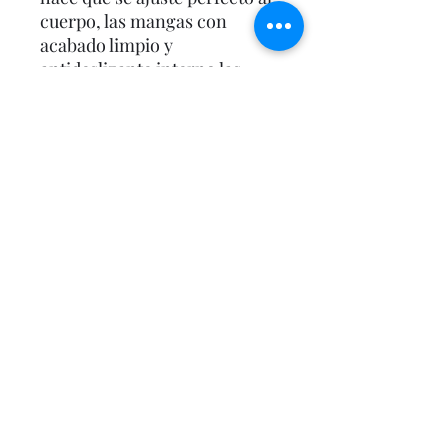
cuerpo, las mangas con
acabado limpio y
antideslizante interno las
mantendrán siempre
ajustadas a tu brazo, banda
compresiva en el frente y
siliconada en el posterior
para un ajuste limpio y
cómodo, corte en costados
para un fit perfecto, cuello
doble para evitar rozaduras
de costuras, cierre
semiautomático, peso 143 gr,
FIT SEMIAJUSTADO.