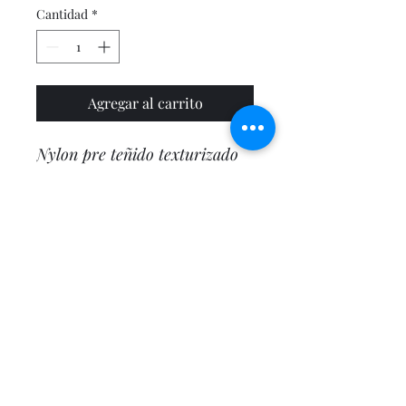
Cantidad
*
Agregar al carrito
Nylon pre teñido texturizado
en un
95%
y lycra recubierta
en un
5%
, materiales tejidos en
punto retenido y punto tejido;
con elasticidad y fijacion a la
canilla, alta absorción, en
verdadero talon y puntera
Colciclas Perú